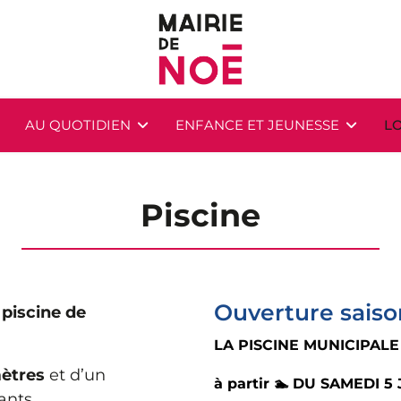
AU QUOTIDIEN
ENFANCE ET JEUNESSE
LO
Piscine
Ouverture saiso
e
piscine de
LA PISCINE MUNICIPAL
mètres
et d’un
à partir 🏊 DU SAMEDI 
ants.