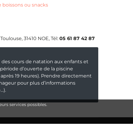
e boissons ou snacks
 Toulouse, 31410 NOE, Tél:
05 61 87 42 87
 des cours de natation aux enfants et
 période d’ouverte de la piscine
 après 19 heures). Prendre directement
-nageur pour plus d’informations
…).
eurs services possibles.