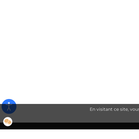
En visitant ce site, vo
© 2026 Mairie de Noé -
Mentions Légales
-
Plan