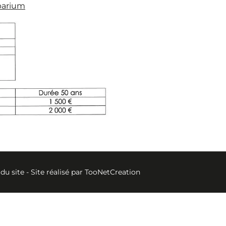
mbarium
 du site
- Site réalisé par
TooNetCreation